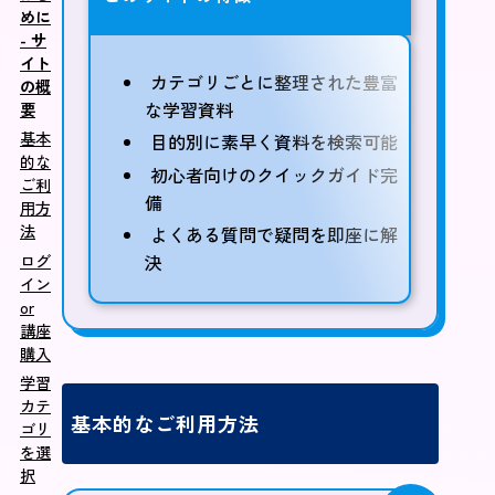
めに
- サ
イト
カテゴリごとに整理された豊富
の概
な学習資料
要
基本
目的別に素早く資料を検索可能
的な
初心者向けのクイックガイド完
ご利
備
用方
法
よくある質問で疑問を即座に解
決
ログ
イン
or
講座
購入
学習
カテ
基本的なご利用方法
ゴリ
を選
択