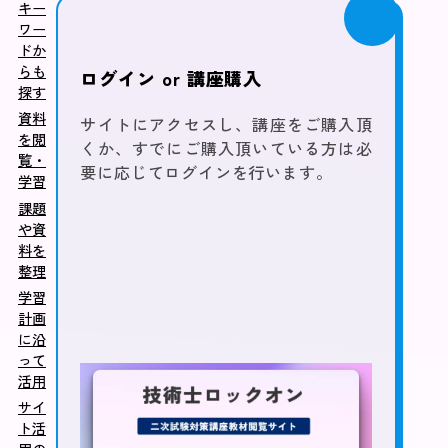
キー
ワー
ドか
らも
ログイン or 講座購入
探す
資料
サイトにアクセスし、講座をご購入頂
を閲
くか、すでにご購入頂いている方は必
覧・
要に応じてログインを行います。
学習
課題
や資
料を
整理
学習
計画
に沿
って
活用
サイ
ト活