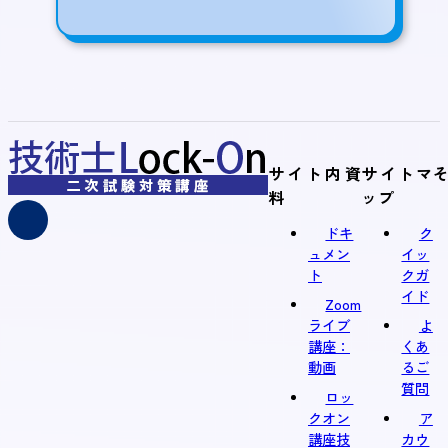
サイト内資
サイトマ
料
ップ
ドキ
ク
ュメン
イッ
ト
クガ
イド
Zoom
ライブ
よ
講座：
くあ
動画
るご
質問
ロッ
クオン
ア
講座技
カウ