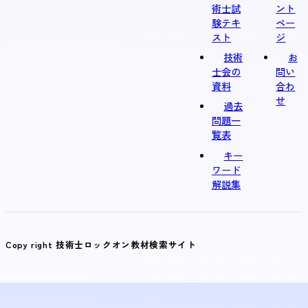
術士試
ント
験テキ
ペー
スト
ジ
技術
お
士会の
問い
資料
合わ
せ
過去
問題一
覧表
キー
ワード
解説集
Copy right 技術士ロックオン教材検索サイト