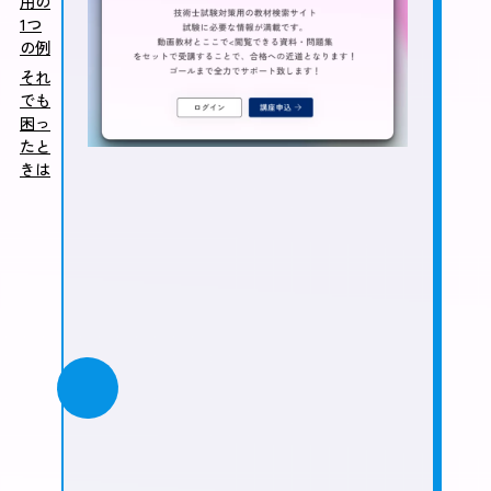
用の
1つ
の例
それ
でも
困っ
たと
きは